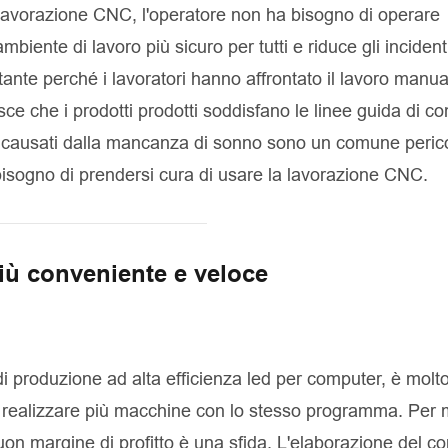
a lavorazione CNC, l'operatore non ha bisogno di operare
ente di lavoro più sicuro per tutti e riduce gli incident
ante perché i lavoratori hanno affrontato il lavoro manua
e che i prodotti prodotti soddisfano le linee guida di con
no causati dalla mancanza di sonno sono un comune peric
 bisogno di prendersi cura di usare la lavorazione CNC.
iù conveniente e veloce
i produzione ad alta efficienza led per computer, è molt
i realizzare più macchine con lo stesso programma. Per 
n margine di profitto è una sfida. L'elaborazione del con