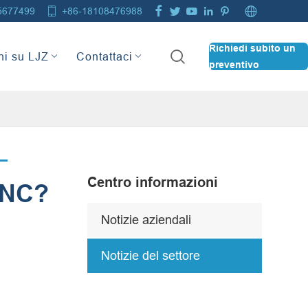







5677499
+86-18108476988
Richiedi subito un

ni su LJZ
Contattaci
preventivo
Centro informazioni
CNC?
Notizie aziendali
Notizie del settore