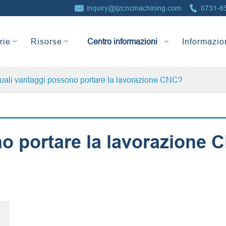


inquiry@ljzcncmachining.com
0731-8
Centro informazioni
rie
Risorse
Informazio
uali vantaggi possono portare la lavorazione CNC?
o portare la lavorazione 