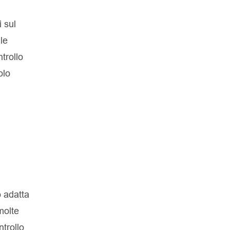
i sul
le
trollo
olo
o adatta
molte
trollo