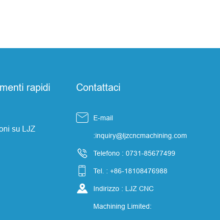
menti rapidi
Contattaci

E-mail
oni su LJZ
:inquiry@ljzcncmachining.com

Telefono : 0731-85677499

Tel. : +86-18108476988

Indirizzo : LJZ CNC
Machining Limited: