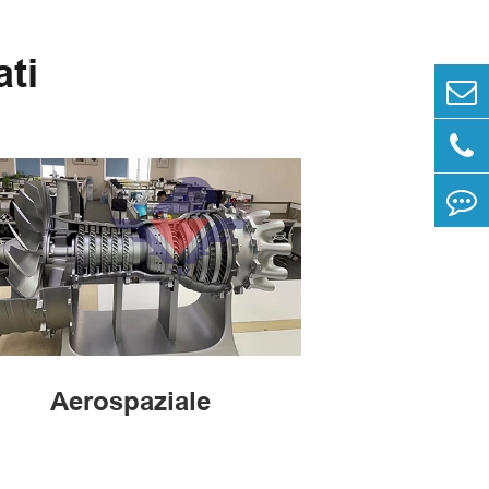
ati
Aerospaziale