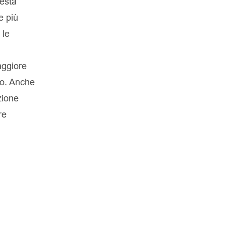
uesta
e più
 le
aggiore
lo. Anche
zione
re