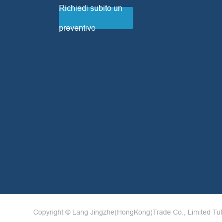
Richiedi subito un
preventivo
Copyright ©
Lang Jingzhe(HongKong)Trade Co., Limited
Tut