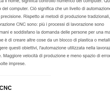
ca il nome, significa controllo numerico del computer. Q
o del computer. Ciò significa che un livello di automazion
 precisione. Rispetto ai metodi di produzione tradizionali,
avorazione CNC sono: più i processi di lavorazione sono
ri umani e soddisfano la domanda delle persone per una m
ne è di creare altre cose da un blocco di plastica o metal
re questi obiettivi, l'automazione utilizzata nella lavora
e. Maggiore velocità di produzione e meno spazio di erro
molte imprese.
e CNC