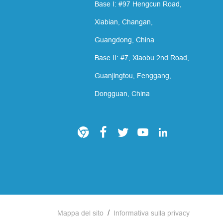
Base I: #97 Hengcun Road,
Xiabian, Changan,
Guangdong, China
Base II: #7, Xiaobu 2nd Road,
Guanjingtou, Fenggang,
Dongguan, China





/
Mappa del sito
Informativa sulla privacy