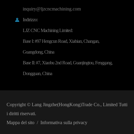
inquiry@ljzcncmachining.com
Indirizzo:

LJZ CNC Machining Limited:
Base I: #97 Hengcun Road, Xiabian, Changan,
Guangdong, China
Base II: #7, Xiaobu 2nd Road, Guanjingtou, Fenggang,
Dongguan, China
Copyright ©
Lang Jingzhe(HongKong)Trade Co., Limited
Tutti
i diritti riservati.
Mappa del sito
/
Informativa sulla privacy