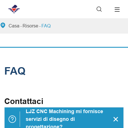


Casa
Risorse
FAQ
FAQ
Contattaci
LJZ CNC Machining mi fornisce


servizi di disegno di
progettazione?