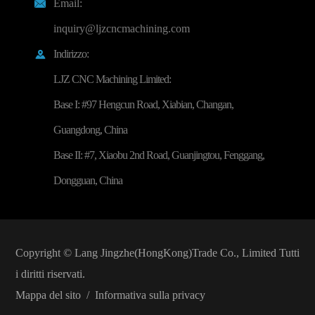
Email:

inquiry@ljzcncmachining.com
Indirizzo:

LJZ CNC Machining Limited:
Base I: #97 Hengcun Road, Xiabian, Changan,
Guangdong, China
Base II: #7, Xiaobu 2nd Road, Guanjingtou, Fenggang,
Dongguan, China
Copyright ©
Lang Jingzhe(HongKong)Trade Co., Limited
Tutti
i diritti riservati.
Mappa del sito
/
Informativa sulla privacy