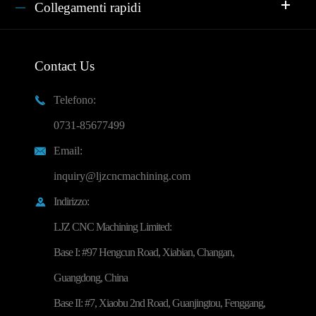
Collegamenti rapidi
Contact Us
Telefono:

0731-85677499
Email:

inquiry@ljzcncmachining.com
Indirizzo:

LJZ CNC Machining Limited:
Base I: #97 Hengcun Road, Xiabian, Changan,
Guangdong, China
Base II: #7, Xiaobu 2nd Road, Guanjingtou, Fenggang,