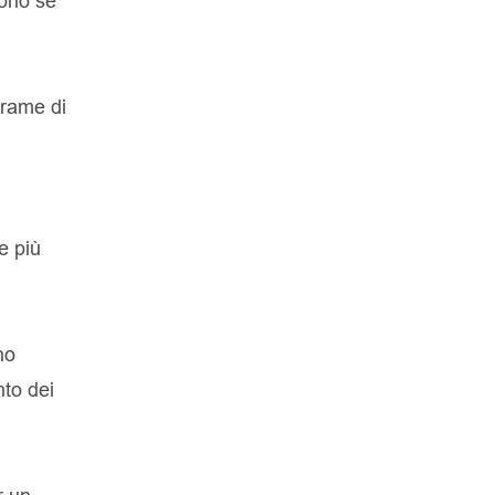
uono se
trame di
e più
no
nto dei