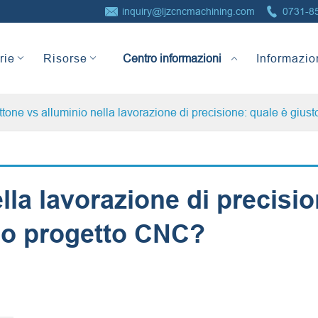


inquiry@ljzcncmachining.com
0731-8
Centro informazioni
rie
Risorse
Informazio
ttone vs alluminio nella lavorazione di precisione: quale è giust
lla lavorazione di precisio
tuo progetto CNC?