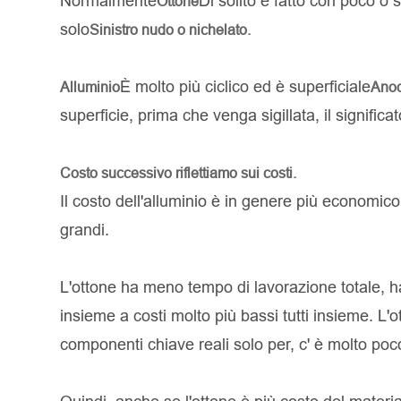
Normalmente
Di solito è fatto con poco o
Ottone
solo
Sinistro nudo o nichelato.
È molto più ciclico ed è superficiale
Alluminio
Anod
superficie, prima che venga sigillata, il signific
Costo successivo riflettiamo sui costi.
Il costo dell'alluminio è in genere più economico 
grandi.
L'ottone ha meno tempo di lavorazione totale, ha
insieme a costi molto più bassi tutti insieme. L
componenti chiave reali solo per, c' è molto poc