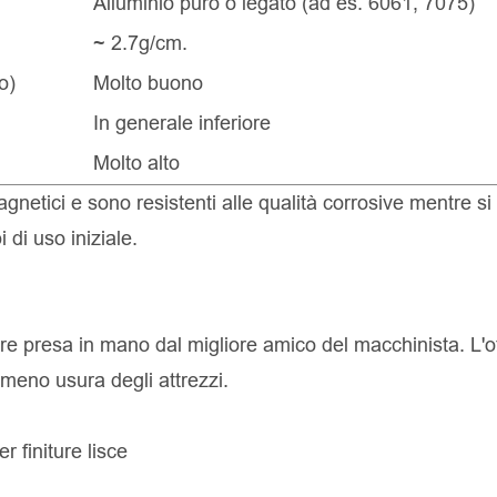
Alluminio puro o legato (ad es. 6061, 7075)
~ 2.7g/cm.
o)
Molto buono
In generale inferiore
Molto alto
agnetici e sono resistenti alle qualità corrosive mentre si
 di uso iniziale.
re presa in mano dal migliore amico del macchinista. L'o
 e meno usura degli attrezzi.
finiture lisce