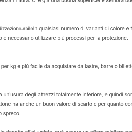
 senza finitura. C' è già una buona superficie e sembra b
In qualsiasi numero di varianti di colore e 
izzazione-abile
ato è necessario utilizzare più processi per la protezione.
per kg e più facile da acquistare da lastre, barre o billett
 un'usura degli attrezzi totalmente inferiore, e quindi so
'ottone ha anche un buon valore di scarto e per quanto co
o spreco.