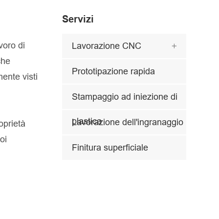
Servizi
voro di
Lavorazione CNC

che
Prototipazione rapida
ente visti
Stampaggio ad iniezione di
plastica
Lavorazione dell'ingranaggio
oprietà
oi
Finitura superficiale