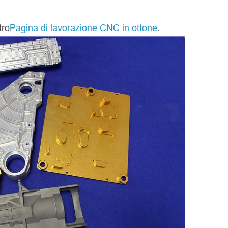
tro
Pagina di lavorazione CNC in ottone
.