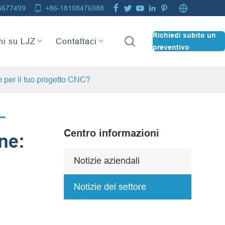







5677499
+86-18108476988
Richiedi subito un

ni su LJZ
Contattaci
preventivo
o per il tuo progetto CNC?
Centro informazioni
ne:
Notizie aziendali
Notizie del settore