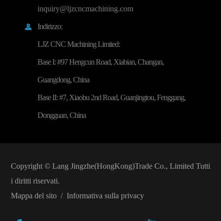
inquiry@ljzcncmachining.com
Indirizzo:

LJZ CNC Machining Limited:
Base I: #97 Hengcun Road, Xiabian, Changan,
Guangdong, China
Base II: #7, Xiaobu 2nd Road, Guanjingtou, Fenggang,
Dongguan, China
Copyright ©
Lang Jingzhe(HongKong)Trade Co., Limited
Tutti
i diritti riservati.
Mappa del sito
/
Informativa sulla privacy