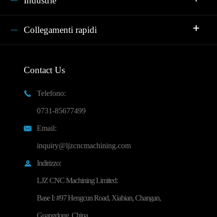
Industrie
Collegamenti rapidi
Contact Us
Telefono:

0731-85677499
Email:

inquiry@ljzcncmachining.com
Indirizzo:

LJZ CNC Machining Limited:
Base I: #97 Hengcun Road, Xiabian, Changan,
Guangdong, China