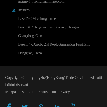
inquiry@ljzcncmachining.com
Indirizzo:

LJZ CNC Machining Limited:
Base I: #97 Hengcun Road, Xiabian, Changan,
Guangdong, China
Base II: #7, Xiaobu 2nd Road, Guanjingtou, Fenggang,
Dongguan, China
Copyright ©
Lang Jingzhe(HongKong)Trade Co., Limited
Tutti
i diritti riservati.
Mappa del sito
/
Informativa sulla privacy