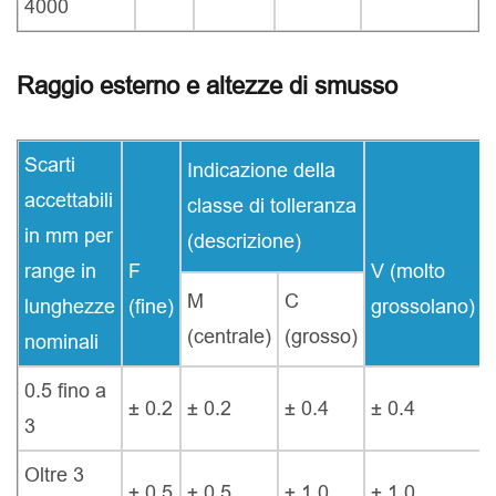
4000
Raggio esterno e altezze di smusso
Scarti
Indicazione della
accettabili
classe di tolleranza
in mm per
(descrizione)
range in
F
V (molto
M
C
lunghezze
(fine)
grossolano)
(centrale)
(grosso)
nominali
0.5 fino a
± 0.2
± 0.2
± 0.4
± 0.4
3
Oltre 3
± 0.5
± 0.5
± 1.0
± 1.0