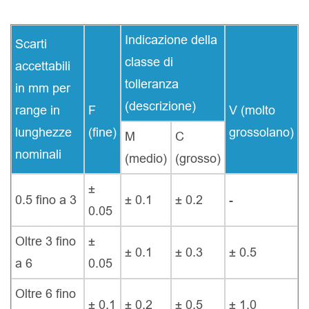
Indicazione della
Scarti
classe di
accettabili
tolleranza
in mm per
(descrizione)
range in
F
V (molto
lunghezze
(fine)
grossolano)
M
C
nominali
(medio)
(grosso)
±
0.5 fino a 3
± 0.1
± 0.2
-
0.05
Oltre 3 fino
±
± 0.1
± 0.3
± 0.5
a 6
0.05
Oltre 6 fino
± 0.1
± 0.2
± 0.5
± 1.0