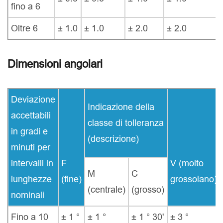
fino a 6
Oltre 6
± 1.0
± 1.0
± 2.0
± 2.0
Dimensioni angolari
Deviazione
Indicazione della
accettabili
classe di tolleranza
in gradi e
(descrizione)
minuti per
intervalli in
F
V (molto
M
C
lunghezze
(fine)
grossolano)
(centrale)
(grosso)
nominali
Fino a 10
± 1 °
± 1 °
± 1 ° 30'
± 3 °